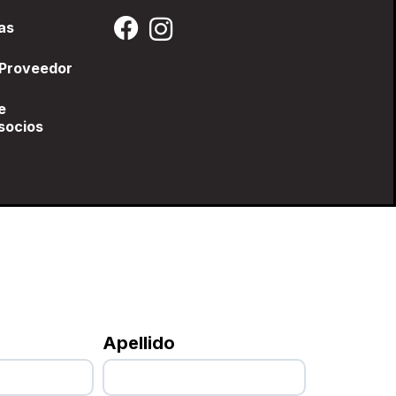
as
 Proveedor
e
socios
Apellido