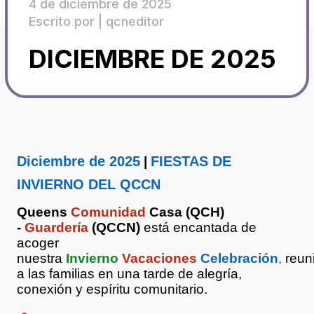
4 de diciembre de 2025
Escrito por |
qcneditor
DICIEMBRE DE 2025
Diciembre de 2025
FIESTAS DE
|
INVIERNO DEL QCCN
Queens
Comunidad
Casa (QCH)
-
Guardería
(QCCN)
está encantada de
acoger
nuestra
Invierno
Vacaciones
Celebración
,
reun
a las familias en una tarde de alegría,
conexión y espíritu comunitario.